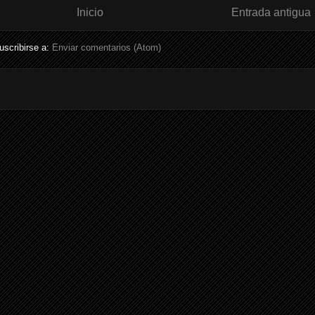
Inicio
Entrada antigua
uscribirse a:
Enviar comentarios (Atom)