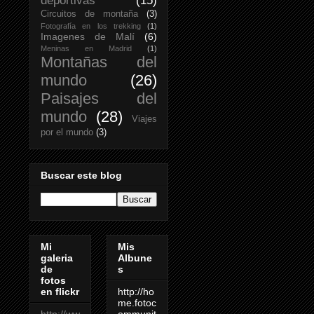
deportivas
(15)
Circuitos de montaña
(3)
Fotografía en los trekking
(1)
Imagenes de Malí
(6)
Meninas en Madrid
(1)
Montañas del
mundo
(26)
Paisajes del
mundo
(28)
Viajes
por el mundo
(3)
Buscar este blog
Mi
Mis
galeria
Albune
de
s
fotos
en flickr
http://ho
me.fotoc