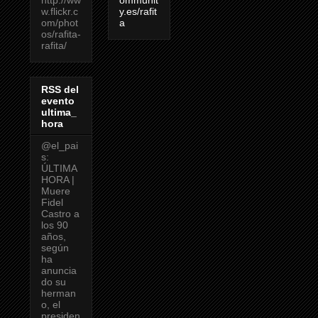
http://ww
ommunit
w.flickr.c
y.es/rafit
om/phot
a
os/rafita-
rafita/
RSS del
evento
ultima_
hora
@el_pai
s:
ÚLTIMA
HORA |
Muere
Fidel
Castro a
los 90
años,
según
ha
anuncia
do su
herman
o, el
presiden