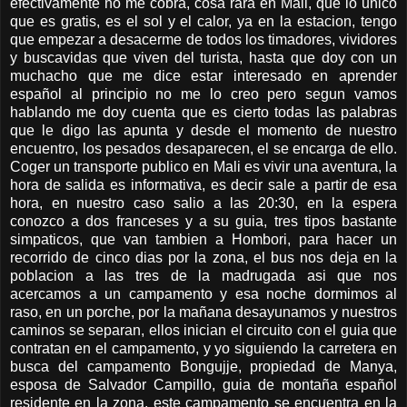
efectivamente no me cobra, cosa rara en Mali, que lo unico
que es gratis, es el sol y el calor, ya en la estacion, tengo
que empezar a desacerme de todos los timadores, vividores
y buscavidas que viven del turista, hasta que doy con un
muchacho que me dice estar interesado en aprender
español al principio no me lo creo pero segun vamos
hablando me doy cuenta que es cierto todas las palabras
que le digo las apunta y desde el momento de nuestro
encuentro, los pesados desaparecen, el se encarga de ello.
Coger un transporte publico en Mali es vivir una aventura, la
hora de salida es informativa, es decir sale a partir de esa
hora, en nuestro caso salio a las 20:30, en la espera
conozco a dos franceses y a su guia, tres tipos bastante
simpaticos, que van tambien a Hombori, para hacer un
recorrido de cinco dias por la zona, el bus nos deja en la
poblacion a las tres de la madrugada asi que nos
acercamos a un campamento y esa noche dormimos al
raso, en un porche, por la mañana desayunamos y nuestros
caminos se separan, ellos inician el circuito con el guia que
contratan en el campamento, y yo siguiendo la carretera en
busca del campamento Bongujje, propiedad de Manya,
esposa de Salvador Campillo, guia de montaña español
residente en la zona, este campamento se encuentra en la