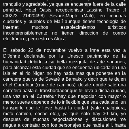
tranquilo y agradable, ya que se encuentra fuera de la calle
principal, Hotel Oasis, recepcionista Lassine Traore tlf
(00223 21420498) Sevaré-Mopti (Mali), en muchas
ciudades y pueblos de Malí aunque tienen tecnologia de
internet, muchos establecimientos turisticos
incomprensiblemente no tienen direccion de correo
electrónico, pero esto es Africa.
El sabado 22 de noviembre vuelvo a irme esta vez a
D'Jenne declarada por la Unesco patrimonio de la
humanidad debido a su bella mezquita de arte sudanes,
para alcanzar esta ciudad que se encuentra ubicada en una
isla en el rio Niger, no hay nada mas que ponerse en la
carretera que va de Sevaré a Bamako y decir que te dejen
el el Carrefour (cruce de caminos), desde donde sale una
carretera hasta el transbordador que te lleva a dicha ciudad,
una vez en el Carrefour hay que negociar con mayor o
menor suerte depende de lo inflexible que sea cada uno, un
transporte que te lleve hasta la ciudad (vale cualquiera,
moto camion, coche etc.), ya que solo hay 30 km, yo
despues de muchas negociaciones y discusiones me
negue a contratar con los personajes que habia alli, hasta