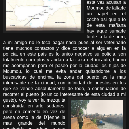
esta vez acusan a
Moumou de faltarle
un papel en el
coche asi que a lo
de esta mañana
hay aque sumarle
lo de la tarde pero,
a mi amigo no le toca pagar nada pues al ser veterinario
tiene muchos contactos y dice conocer a alguien en la
policia, en este pais es lo unico negativo su policia, son
totalmente corruptos y andan a la caza del incauto, bueno
me acompañan para el paseo por la ciudad los hijos de
Moumou, lo cual me evita andar quitandome a los
buscavidas de encima, la zona del puerto es la mas
interesante de la ciudad, con infinidad de puestos en los
que se vende absolutamente de todo, a continuacion de
recorrer el puerto (lo unico interesante de esta ciudad a mi
gusto), voy a
ver la mezquita
construida en arte sudanes,
pero en cemento en vez de
arena como la de D'jenne la
mas grande del mundo
construida en adobe, y eso