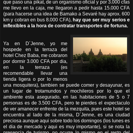
que paso una pikat, de un organismo oficial y por 3.000 cfas
me llevo en la caja, me llegaron a pedir hasta 15.000 CFA
(para hacerse una idea de Bamako a Sevaré hay aprox. 600
km y cobran en bus 8.000 CFA),
hay que ser muy serios e
inflexibles a la hora de contratar transportes de fortuna.
Ya en D´Jenne, yo me
hospede en la terraza del
hotel Chez Baba, me cobraron
por dormir 3.000 CFA por dia,
en la terraza (es
recomendable llevar una
tienda ligera o por lo menos
una mosquitera), tambien se puede comer y desayunar, es
un lugar de trotamundos y mochileros por lo que el
ambiente esta asegurado, en las habitaciones de 5 o 7
personas es de 3.500 CFA, pero te pierdes el expectaculo
de ver amanecer enfrente de la mezquita, pues este hotel se
encuentra al lado de la misma, D´Jenne, es una ciudad
preciosa aunque aqui sobre todo los domingos (los lunes es
el dia de mercado y aqui es muy importante), si se nota la
presencia de turismo, no ocurre lo mismo en el resto del