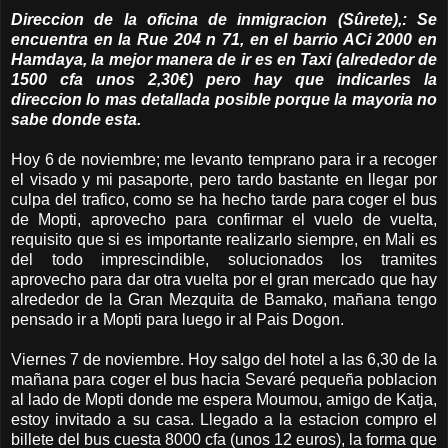
Direccion de la oficina de inmigracion (Sûrete),: Se
encuentra en la Rue 204 n 71, en el barrio ACi 2000 en
Hamdaya, la mejor manera de ir es en Taxi (alrededor de
1500 cfa unos 2,30€) pero hay que indicarles la
direccion lo mas detallada posible porque la mayoria no
sabe donde esta.
Hoy 6 de noviembre; me levanto temprano para ir a recoger
el visado y mi pasaporte, pero tardo bastante en llegar por
culpa del trafico, como se ha hecho tarde para coger el bus
de Mopti, aprovecho para confirmar el vuelo de vuelta,
requisito que si es importante realizarlo siempre, en Mali es
del todo imprescindible, solucionados los tramites
aprovecho para dar otra vuelta por el gran mercado que hay
alrededor de la Gran Mezquita de Bamako, mañana tengo
pensado ir a Mopti para luego ir al Pais Dogon.
Viernes 7 de noviembre. Hoy salgo del hotel a las 6,30 de la
mañana para coger el bus hacia Sevaré pequeña poblacion
al lado de Mopti donde me espera Moumou, amigo de Katja,
estoy invitado a su casa. Llegado a la estacion compro el
billete del bus cuesta 8000 cfa (unos 12 euros), la forma que