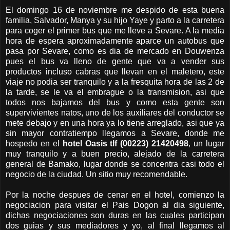
El domingo 16 de noviembre me despido de esta buena
familia, Salvador, Manya y su hijo Yaye y parto a la carretera
para coger el primer bus que me lleve a Sevare. A la media
hora de espera aproximadamente aparce un autobus que
pasa por Sevare, como es dia de mercado en Douwenza
pues el bus va lleno de gente que va a vender sus
productos incluso cabras que llevan en el maletero, este
viaje no podia ser tranquilo y a la fresquita hora de las 2 de
la tarde, se le va el embrague o la transmision, asi que
todos nos bajamos del bus y como esta gente son
supervivientes natos, uno de los auxiliares del conductor se
mete debajo y en una hora ya lo tiene arreglado, asi que ya
sin mayor contratiempo llegamos a Sevare, donde me
hospedo en el
hotel Oasis tlf (00223) 21420498
, un lugar
muy tranquilo y a buen precio, alejado de la carretera
general de Bamako, lugar donde se concentra casi todo el
negocio de la ciudad. Un sitio muy recomendable.
Por la noche despues de cenar en el hotel, comienzo la
negociacion para visitar el Pais Dogon al dia siguiente,
dichas negociaciones son duras en las cuales participan
dos guias y sus mediadores y yo, al final llegamos al