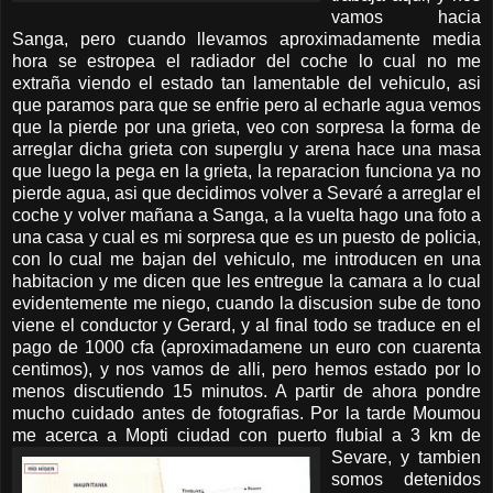
vamos hacia
Sanga, pero cuando llevamos aproximadamente media
hora se estropea el radiador del coche lo cual no me
extraña viendo el estado tan lamentable del vehiculo, asi
que paramos para que se enfrie pero al echarle agua vemos
que la pierde por una grieta, veo con sorpresa la forma de
arreglar dicha grieta con superglu y arena hace una masa
que luego la pega en la grieta, la reparacion funciona ya no
pierde agua, asi que decidimos volver a Sevaré a arreglar el
coche y volver mañana a Sanga, a la vuelta hago una foto a
una casa y cual es mi sorpresa que es un puesto de policia,
con lo cual me bajan del vehiculo, me introducen en una
habitacion y me dicen que les entregue la camara a lo cual
evidentemente me niego, cuando la discusion sube de tono
viene el conductor y Gerard, y al final todo se traduce en el
pago de 1000 cfa (aproximadamene un euro con cuarenta
centimos), y nos vamos de alli, pero hemos estado por lo
menos discutiendo 15 minutos. A partir de ahora pondre
mucho cuidado antes de fotografias. Por la tarde Moumou
me acerca a Mopti ciudad
con puerto flubial a 3 km de
Sevare, y tambien
somos detenidos