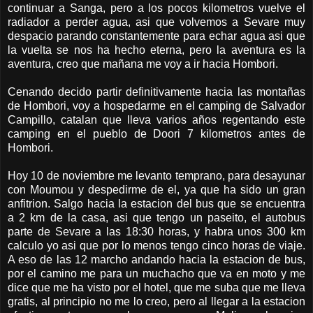
continuar a Sanga, pero a los pocos kilometros vuelve el
radiador a perder agua, asi que volvemos a Sevare muy
despacio parando constantemente para echar agua asi que
la vuelta se nos ha hecho eterna, pero la aventura es la
aventura, creo que mañana me voy a ir hacia Hombori.
Cenando decido partir definitivamente hacia las montañas
de Hombori, voy a hospedarme en el camping de Salvador
Campillo, catalan que lleva varios años regentando este
camping en el pueblo de Doori 7 kilometros antes de
Hombori.
Hoy 10 de noviembre me levanto temprano, para desayunar
con Moumou y despedirme de el, ya que ha sido un gran
anfitrion. Salgo hacia la estacion del bus que se encuentra
a 2 km de la casa, asi que tengo un paseito, el autobus
parte de Sevare a las 18:30 horas, y habra unos 300 km
calculo yo asi que por lo menos tengo cinco horas de viaje.
A eso de las 12 marcho andando hacia la estacion de bus,
por el camino me para un muchacho que va en moto y me
dice que me ha visto por el hotel, que me suba que me lleva
gratis, al principio no me lo creo, pero al llegar a la estacion