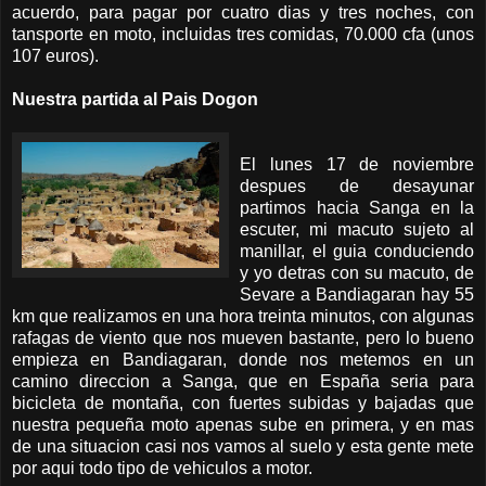
acuerdo, para pagar por cuatro dias y tres noches, con
tansporte en moto, incluidas tres comidas, 70.000 cfa (unos
107 euros).
Nuestra partida al Pais Dogon
El lunes 17 de noviembre
despues de desayunar
partimos hacia Sanga en la
escuter, mi macuto sujeto al
manillar, el guia conduciendo
y yo detras con su macuto, de
Sevare a Bandiagaran hay 55
km que realizamos en una hora treinta minutos, con algunas
rafagas de viento que nos mueven bastante, pero lo bueno
empieza en Bandiagaran, donde nos metemos en un
camino direccion a Sanga, que en España seria para
bicicleta de montaña, con fuertes subidas y bajadas que
nuestra pequeña moto apenas sube en primera, y en mas
de una situacion casi nos vamos al suelo y esta gente mete
por aqui todo tipo de vehiculos a motor.