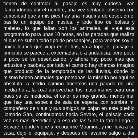
tienen de controlar al pasaje es muy curiosa, van
llamandonos por el nombre, una vez sentado, observo con
curiosidad que a mis pies hay una maquina de coser, en el
pasillo un equipo de musica, y todo tipo de bolsas y
maletas, lo que faltan son los animales, el viaje esta
programado para unas 10 horas, en las paradas que realiza
el bus se suben todo tipo de personajes, para vender, soy el
unico blanco que viajo en el bus, va a tope, el paisaje al
principio se parece a extremadura o a andalucia, pero poco
a poco se va desertizando, y ahora hay poco mas que
arbustos y baobas, por todo el camino hay charcas imagino
que producto de la temporada de las lluvias, donde lo
mismo beben animales que personas, la miseria por aqui es
absoluta, a medio camino hacemos una parada de una
media hora, la cual aprovechan los musulmanes para orar
pues ya es mediodia, el calor es muy grande, menos mal
que hay una especie de sala de espera, con sombra mi
compañero de viaje y sus amigos se bajan en este pueblo
llamado San, continuamos hacia Sevare, el paisaje cada
vez es mas desertico y a eso de las 5 de la tarde llego a
Sevaré, donde viene a recogerme Moumou, y me lleva a su
casa, dejo el equipaje, y despues de lavarme salgo a dar